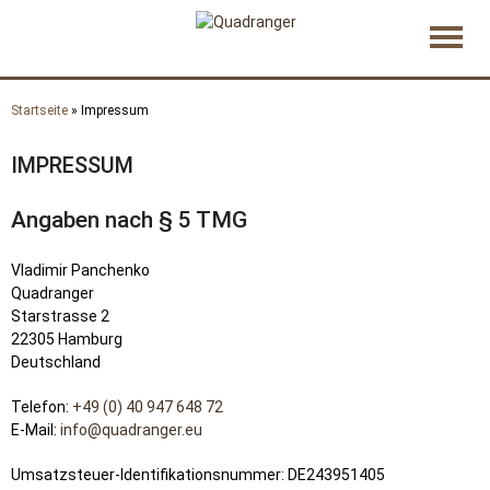
Direkt
zum
Inhalt
Startseite
» Impressum
Sie sind hier
IMPRESSUM
Angaben nach § 5 TMG
Vladimir Panchenko
Quadranger
Starstrasse 2
22305 Hamburg
Deutschland
Telefon:
+49 (0) 40 947 648 72
E-Mail:
info@quadranger.eu
Umsatzsteuer-Identifikationsnummer: DE243951405