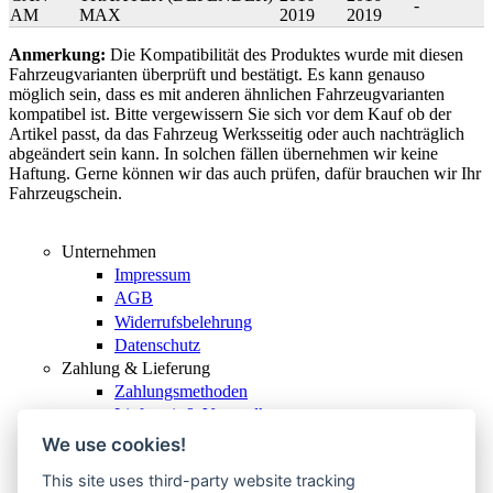
-
AM
MAX
2019
2019
An­mer­kung:
Die Kompatibilität des Produktes wurde mit diesen
Fahrzeugvarianten überprüft und bestätigt. Es kann genauso
möglich sein, dass es mit anderen ähnlichen Fahrzeugvarianten
kompatibel ist. Bitte vergewissern Sie sich vor dem Kauf ob der
Artikel passt, da das Fahrzeug Werksseitig oder auch nachträglich
abgeändert sein kann. In solchen fällen übernehmen wir keine
Haftung. Gerne können wir das auch prüfen, dafür brauchen wir Ihr
Fahrzeugschein.
Unternehmen
Impressum
AGB
Widerrufsbelehrung
Datenschutz
Zahlung & Lieferung
Zahlungsmethoden
Lieferzeit & Versandkosten
Service & support
We use cookies!
Vertrag widerrufen
This site uses third-party website tracking