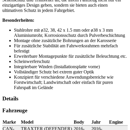
einzigartiges Design geben, sondern sie bieten auch einen
ultimativen Schutz in jedem Fahrgebiet.
Besonderheiten:
Stahlrohre mit ø32, 38, 42 x 1.5 mm oder ø38 x 3 mm
Aluminiumrohr, Korrosionsschutz durch Pulverbeschichtung
Montage ohne zusätzliche Bohrungen an der Karosserie
Für zusätzliche Stabilität am Fahrwerksrahmen mehrfach
befestigt
Erweiterbare Montagepunkte für zusätzliche Beleuchtung etc.
Scheinwerferschutz
Integrierbare Winden (Installationsplatte vorne)
Vollständiger Schutz bei extrem guter Optik
Konzipiert für verschiedene Anwendungsbereiche wie
Forstwirtschaft; Landwirtschaft oder einfach für puren
Fahrspaß im Gelände
Details
Fahrzeuge
Marke
Model
Body
Jahr
Engine
CAN-
TRAXTER (DEFENDER)
2016-
2016-