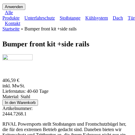
Alle
Produkte
Unterfahrschutz
Stoßstange
Kühlsystem
Dach
Tür
Hauptmenü
Kontakt
Startseite
» Bumper front kit +side rails
Sekundärmenü
Sie sind hier
Bumper front kit +side rails
406,59 €
inkl. MwSt.
Lieferstatus: 40-60 Tage
Material:
Stahl
Artikelnummer:
2444.7268.1
RIVAL Powersports stellt Stoßstangen und Frontschutzbügel her,
die für den extremen Betrieb gedacht sind. Daneben bieten wir
Seitenschutz und Trittbretter an, die ihrem Fahrzeug nicht nur ein